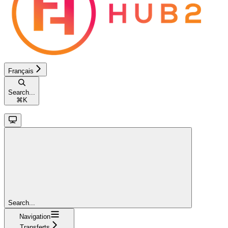
Français
Search...
⌘
K
Search...
Navigation
Transferts