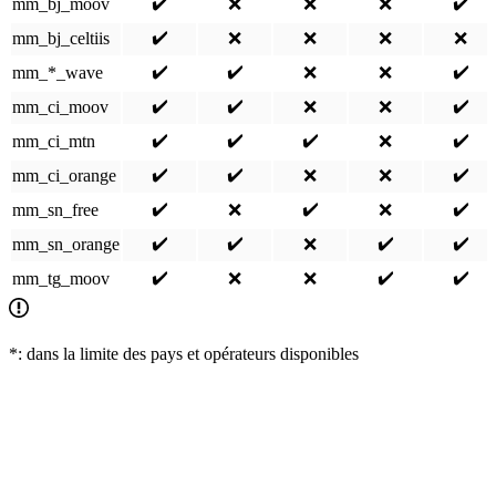
✔️
✔️
mm_bj_moov
❌
❌
❌
✔️
mm_bj_celtiis
❌
❌
❌
❌
✔️
✔️
✔️
mm_*_wave
❌
❌
✔️
✔️
✔️
mm_ci_moov
❌
❌
✔️
✔️
✔️
✔️
mm_ci_mtn
❌
✔️
✔️
✔️
mm_ci_orange
❌
❌
✔️
✔️
✔️
mm_sn_free
❌
❌
✔️
✔️
✔️
✔️
mm_sn_orange
❌
✔️
✔️
✔️
mm_tg_moov
❌
❌
*: dans la limite des pays et opérateurs disponibles