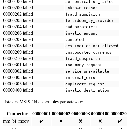
00000100
failed
authentication_failed
00000200
failed
unknown_reason
00000202
failed
fraud_suspicion
00000203
failed
forbidden_by_provider
00000204
failed
bad_parameters
00000206
failed
invalid_amount
00000207
failed
canceled
00000208
failed
destination_not_allowed
00000209
failed
unsupported_currency
00000210
failed
fraud_suspicion
00000301
failed
too_many_request
00000302
failed
service_unavailable
00000303
failed
internal_error
00000305
failed
duplicate_request
00000400
failed
invalid_destination
Liste des MSISDN disponibles par gateway:
Connector
00000001
00000002
00000003
00000100
00000200
✔️
✔️
mm_bf_moov
❌
❌
❌